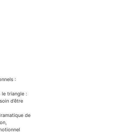
onnels :
le triangle :
soin d’être
 dramatique de
on,
motionnel