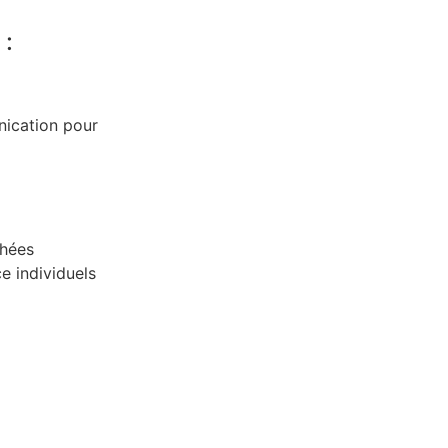
 :
ication pour
chées
e individuels