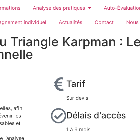
rmations
Analyse des pratiques
Auto-Évaluati
gnement individuel
Actualités
Contact
Nous 
u Triangle Karpman : L
nnelle
Tarif
Sur devis
lles, afin
Délais d'accès
venir les
sables et
1 à 6 mois
e l’analyse