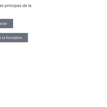
es principes de la
cter
 la formation