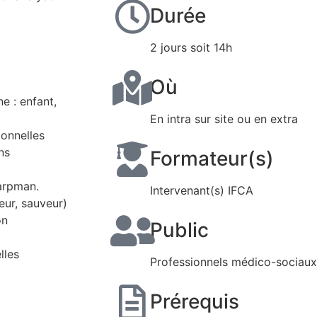
Durée
2 jours soit 14h
Où
ne : enfant,
En intra sur site ou en extra
ionnelles
ns
Formateur(s)
arpman.
Intervenant(s) IFCA
eur, sauveur)
on
Public
lles
Professionnels médico-sociaux,
Prérequis