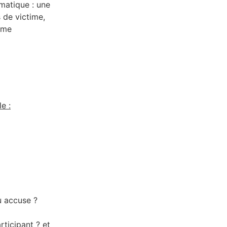
amatique : une
 de victime,
ême
e :
u accuse ?
ticipant ? et