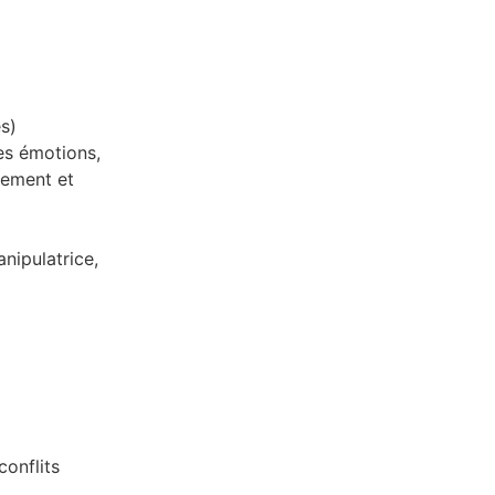
s)
ses émotions,
tement et
nipulatrice,
conflits