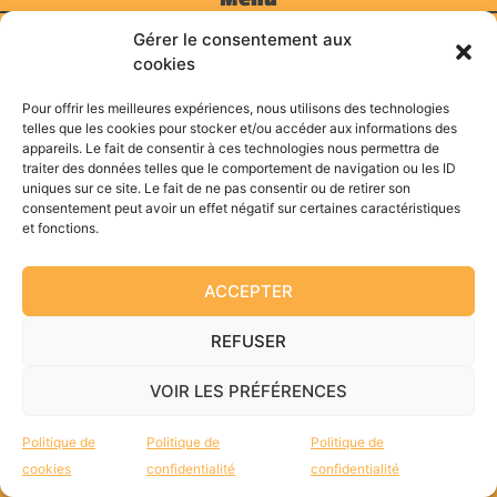
Gérer le consentement aux
Accueil
cookies
Qui sommes-nous ?
Formations
Pour offrir les meilleures expériences, nous utilisons des technologies
telles que les cookies pour stocker et/ou accéder aux informations des
Analyse des pratiques
appareils. Le fait de consentir à ces technologies nous permettra de
Auto-évaluation HAS
traiter des données telles que le comportement de navigation ou les ID
Accompagnement de projets
uniques sur ce site. Le fait de ne pas consentir ou de retirer son
consentement peut avoir un effet négatif sur certaines caractéristiques
Accompagnement individuel
et fonctions.
Actualités
Contact
ACCEPTER
Nous rejoindre
REFUSER
VOIR LES PRÉFÉRENCES
MENTIONS LÉGALES
|
POLITIQUE DE CONFIDENTIALITÉ
|
POLITIQUE DE COOKIES
Politique de
Politique de
Politique de
cookies
confidentialité
confidentialité
Création du site internet :
Quin té ba ?