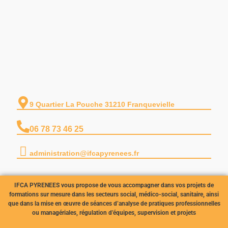
9 Quartier La Pouche 31210 Franquevielle
06 78 73 46 25
administration@ifcapyrenees.fr
IFCA PYRENEES vous propose de vous accompagner dans vos projets de
formations sur mesure dans les
secteurs social, médico-social, sanitaire, ainsi
que dans la mise en œuvre de séances d’analyse de pratiques
professionnelles
ou managériales, régulation d’équipes, supervision et projets